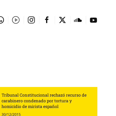
Tribunal Constitucional rechazó recurso de
carabinero condenado por tortura y
homicidio de mirista español
30/12/2015