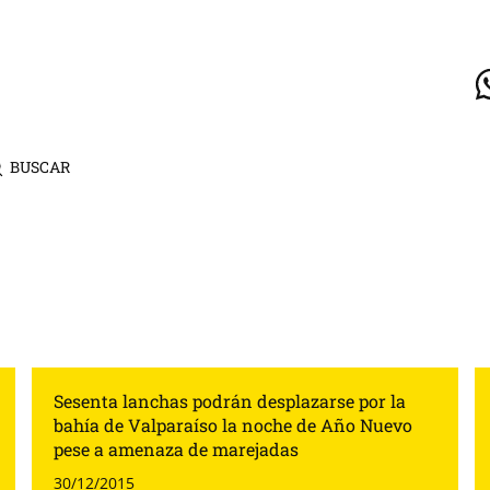
BUSCAR
Sesenta lanchas podrán desplazarse por la
bahía de Valparaíso la noche de Año Nuevo
pese a amenaza de marejadas
30/12/2015