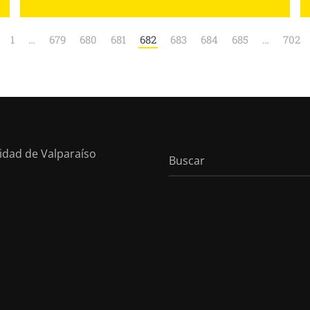
1
…
679
680
681
682
683
684
685
…
702
sidad de Valparaíso