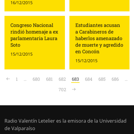
16/12/2015
Congreso Nacional
Estudiantes acusan
rindió homenaje a ex
a Carabineros de
parlamentaria Laura
haberlos amenazado
Soto
de muerte y agredido
en Concón
15/12/2015
15/12/2015
1
…
680
681
682
683
684
685
686
…
702
Radio Valentín Letelier es la emisora de la Universidad
de Valparaíso