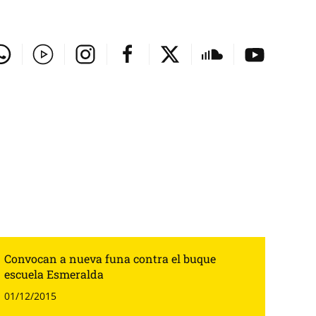
Convocan a nueva funa contra el buque
escuela Esmeralda
01/12/2015