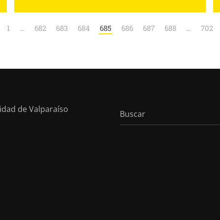
1
…
682
683
684
685
686
687
688
…
702
sidad de Valparaíso