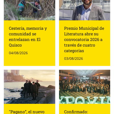
Cestería, memoria y
Premio Municipal de
comunidad se
Literatura abre su
entrelazan en El
convocatoria 2026 a
Quisco
través de cuatro
categorías
04/08/2026
03/08/2026
"Pagano”, el nuevo
Confirmado: