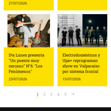
27/07/2026
D!a Lunes presenta
Electrodomésticos y
"Un puente muy
Upa+ reprograman
cercano" N°6: "Los
show en Valparaíso
Fenómenos"
por sistema frontal
23/07/2026
15/07/2026
1
2
3
4
5