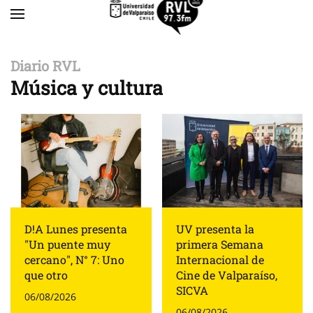
Skip to main content
Diario RVL
Música y cultura
D!A Lunes presenta
UV presenta la
"Un puente muy
primera Semana
cercano", N° 7: Uno
Internacional de
que otro
Cine de Valparaíso,
SICVA
06/08/2026
06/08/2026