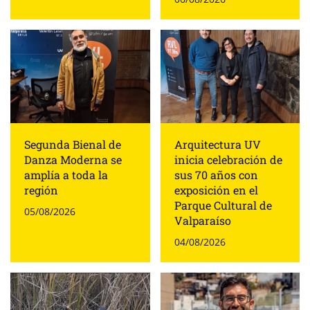
Segunda Bienal de
Arquitectura UV
Danza Moderna se
inicia celebración de
amplía a toda la
sus 70 años con
región
exposición en el
Parque Cultural de
05/08/2026
Valparaíso
04/08/2026