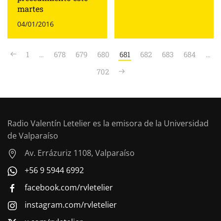
martes
04/01/2016
1
…
678
679
680
681
682
683
684
…
702
Radio Valentín Letelier es la emisora de la Universidad
de Valparaíso
Av. Errázuriz 1108, Valparaíso
+56 9 5944 6992
facebook.com/rvletelier
instagram.com/rvletelier