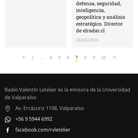
defensa, seguridad,
inteligencia,
geopolítica y análisis
estratégico. Director
de elradar.cl
26/03/2026
1
…
4
5
6
7
8
9
10
Radio Valentín Letelier es la emisora de la Universidad
de Valparaíso
Av. Errázuriz 1108, Valparaíso
+56 9 5944 6992
facebook.com/rvletelier