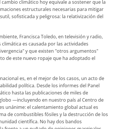
el cambio climático hoy equivale a sostener que la
ormaciones estructurales necesarias para mitigar
il, sofisticada y peligrosa: la relativización del
biente, Francisca Toledo, en televisión y radio,
 climática es causada por las actividades
ergencia" y que existen "otros argumentos"
fecto de este nuevo ropaje que ha adoptado el
rnacional es, en el mejor de los casos, un acto de
bilidad política. Desde los informes del Panel
tico hasta las publicaciones de miles de
 globo —incluyendo en nuestro país al Centro de
n es unánime: el calentamiento global actual es
ma de combustibles fósiles y la destrucción de los
munidad científica. No hay dos bandos
a frente a un puñado de opiniones marginales.