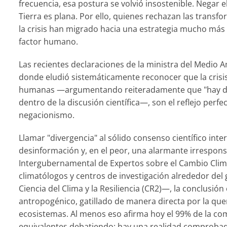
frecuencia, esa postura se volvió insostenible. Negar 
Tierra es plana. Por ello, quienes rechazan las transf
la crisis han migrado hacia una estrategia mucho más sut
factor humano.
Las recientes declaraciones de la ministra del Medio Am
donde eludió sistemáticamente reconocer que la crisis
humanas —argumentando reiteradamente que "hay div
dentro de la discusión científica—, son el reflejo per
negacionismo.
Llamar "divergencia" al sólido consenso científico inte
desinformación y, en el peor, una alarmante irresponsa
Intergubernamental de Expertos sobre el Cambio Climá
climatólogos y centros de investigación alrededor del
Ciencia del Clima y la Resiliencia (CR2)—, la conclusió
antropogénico, gatillado de manera directa por la que
ecosistemas. Al menos eso afirma hoy el 99% de la co
equivalentes debatiendo; hay una realidad comprobad