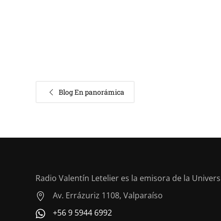
Blog En panorámica
Radio Valentín Letelier es la emisora de la Univer
Av. Errázuriz 1108, Valparaíso
+56 9 5944 6992