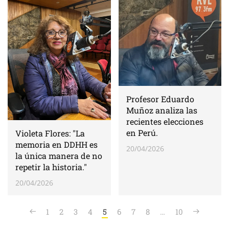
Profesor Eduardo
Muñoz analiza las
recientes elecciones
en Perú.
Violeta Flores: "La
memoria en DDHH es
20/04/2026
la única manera de no
repetir la historia."
20/04/2026
1
2
3
4
5
6
7
8
…
10