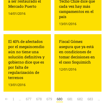
a ser restaurado el
Techo Chile dice que
Mercado Puerto
cada vez hay más
campamentos en el
14/01/2016
país
13/01/2016
El 40% de afectados
Fiscal Gómez
por el megaincendio
asegura que ya está
aún no tiene una
en condiciones de
solución definitiva y
tomar decisiones en
gobierno dice que es
el caso Soquimich
por falta de
12/01/2016
regularización de
terrenos
13/01/2016
1
…
677
678
679
680
681
682
683
…