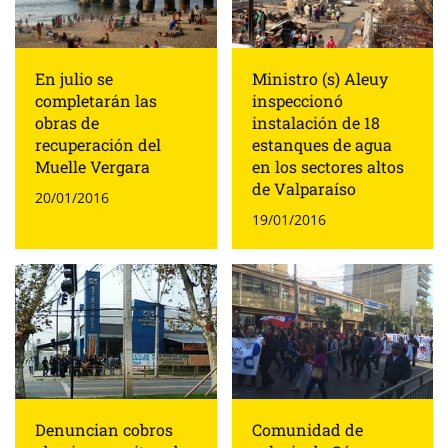
En julio se
Ministro (s) Aleuy
completarán las
inspeccionó
obras de
instalación de 18
recuperación del
estanques de agua
Muelle Vergara
en los sectores altos
de Valparaíso
20/01/2016
19/01/2016
Denuncian cobros
Comunidad de