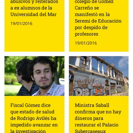
abusivos y reiterados
colegio de Gómez
a ex alumnos de la
Carreño se
Universidad del Mar
manifestó en la
Seremi de Educación
19/01/2016
por despido de
profesores
19/01/2016
Fiscal Gómez dice
Ministra Saball
que estado de salud
confirma que no hay
de Rodrigo Avilés ha
dineros para
impedido avanzar en
restaurar el Palacio
la investigación
Subercaseaux