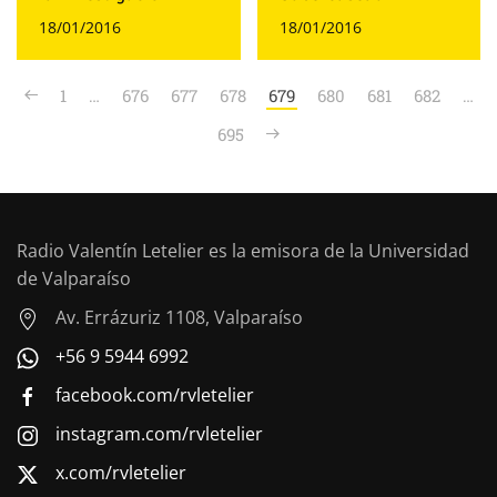
18/01/2016
18/01/2016
1
…
676
677
678
679
680
681
682
…
695
Radio Valentín Letelier es la emisora de la Universidad
de Valparaíso
Av. Errázuriz 1108, Valparaíso
+56 9 5944 6992
facebook.com/rvletelier
instagram.com/rvletelier
x.com/rvletelier