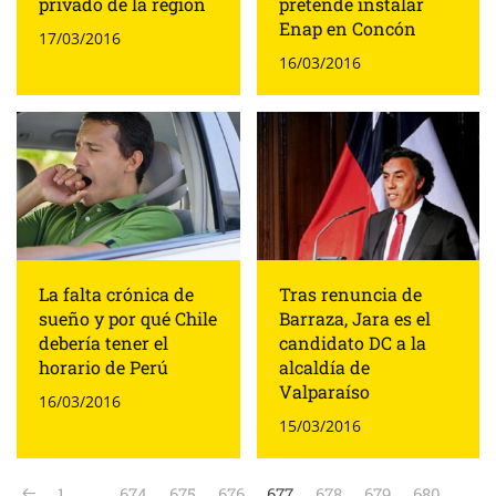
privado de la región
pretende instalar
Enap en Concón
17/03/2016
16/03/2016
La falta crónica de
Tras renuncia de
sueño y por qué Chile
Barraza, Jara es el
debería tener el
candidato DC a la
horario de Perú
alcaldía de
Valparaíso
16/03/2016
15/03/2016
1
…
674
675
676
677
678
679
680
…