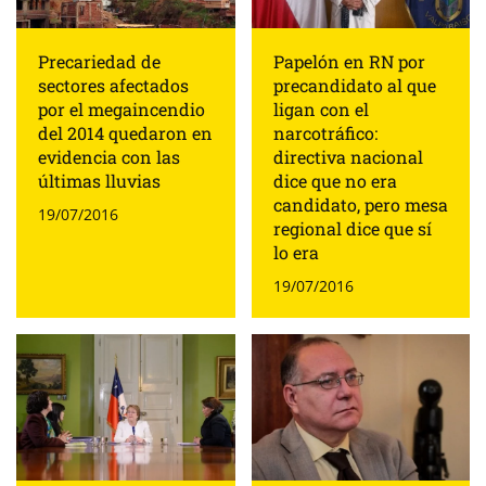
Precariedad de
Papelón en RN por
sectores afectados
precandidato al que
por el megaincendio
ligan con el
del 2014 quedaron en
narcotráfico:
evidencia con las
directiva nacional
últimas lluvias
dice que no era
candidato, pero mesa
19/07/2016
regional dice que sí
lo era
19/07/2016