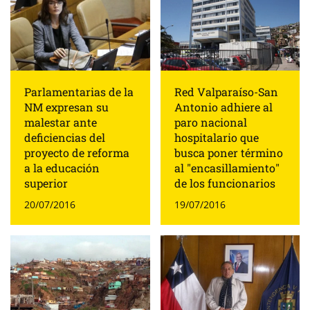
Parlamentarias de la
Red Valparaíso-San
NM expresan su
Antonio adhiere al
malestar ante
paro nacional
deficiencias del
hospitalario que
proyecto de reforma
busca poner término
a la educación
al "encasillamiento"
superior
de los funcionarios
20/07/2016
19/07/2016