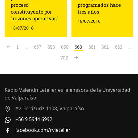
proceso
programados hace
constituyente por
tres años
"razones operativas"
18/07/2016
18/07/2016
1
…
657
658
659
660
661
662
663
…
702
Radio Valentín Letelier es la emisora de la Universidad
de Valparaíso
Av. Errázuriz 1108, Valparaíso
+56 9 5944 6992
facebook.com/rvletelier