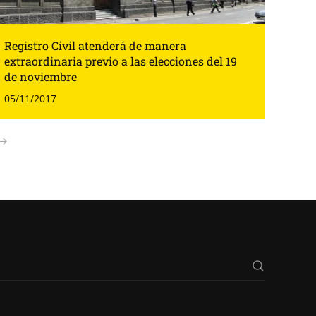
Registro Civil atenderá de manera
extraordinaria previo a las elecciones del 19
de noviembre
05/11/2017