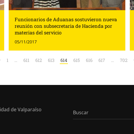
Funcionarios de Aduanas sostuvieron nueva
reunión con subsecretaria de Hacienda por
materias del servicio
05/11/2017
1
…
611
612
613
614
615
616
617
…
702
sidad de Valparaíso