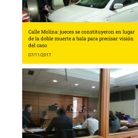
Calle Molina: jueces se constituyeron en lugar
de la doble muerte a bala para precisar visión
del caso
07/11/2017