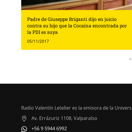
Padre de Giuseppe Briganti dijo en juicio
contra su hijo que la Cocaína encontrada por
la PDI es suya
05/11/2017
Radio Valentín Letelier es la emisora de la Univer
Av. Errázuriz 1108, Valparaíso
+56 9 5944 6992