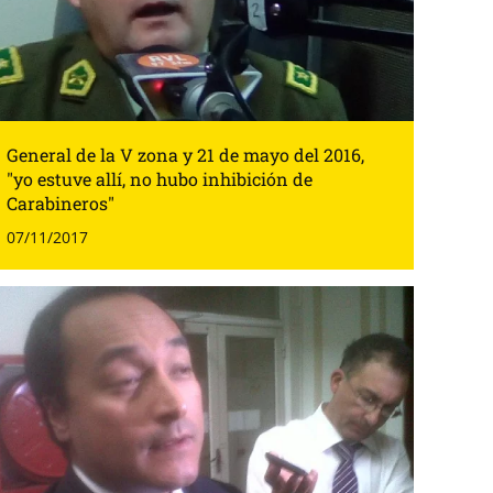
General de la V zona y 21 de mayo del 2016,
"yo estuve allí, no hubo inhibición de
Carabineros"
07/11/2017