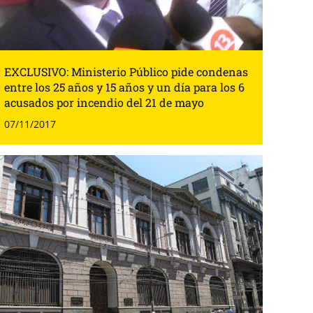
EXCLUSIVO: Ministerio Público pide condenas
entre los 25 años y 15 años y un día para los 6
acusados por incendio del 21 de mayo
07/11/2017