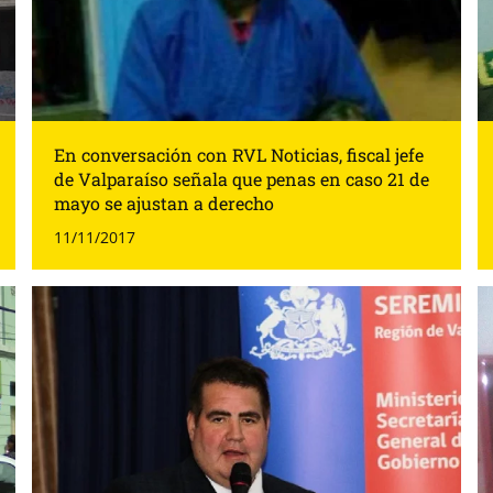
En conversación con RVL Noticias, fiscal jefe
de Valparaíso señala que penas en caso 21 de
mayo se ajustan a derecho
11/11/2017