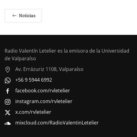
Noticias
Radio Valentín Letelier es la emisora de la Universidad
de Valparaíso
Av. Errázuriz 1108, Valparaíso
+56 9 5944 6992
facebook.com/rvletelier
instagram.com/rvletelier
x.com/rvletelier
mixcloud.com/RadioValentinLetelier