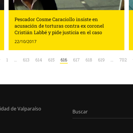
Pescador Cosme Caraciollo insiste en
acusación de torturas contra ex coronel
Cristián Labbé y pide justicia en el caso
22/10/2017
1
…
613
614
615
616
617
618
619
…
702
sidad de Valparaíso