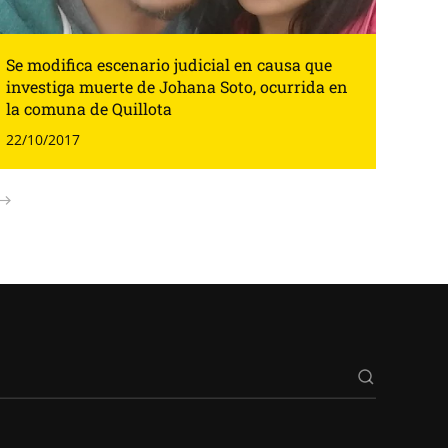
Se modifica escenario judicial en causa que
investiga muerte de Johana Soto, ocurrida en
la comuna de Quillota
22/10/2017