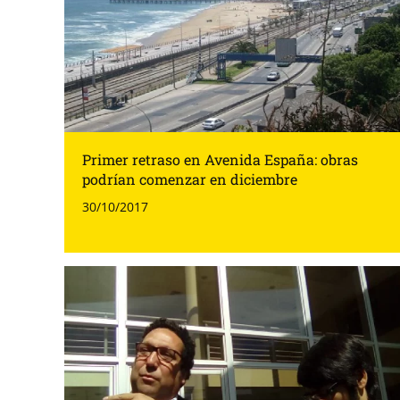
Primer retraso en Avenida España: obras
podrían comenzar en diciembre
30/10/2017