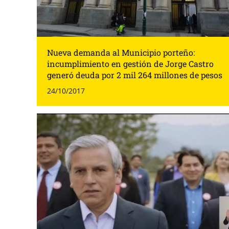
Nueva demanda al Municipio porteño:
incumplimiento en gestión de Jorge Castro
generó deuda por 2 mil 264 millones de pesos
24/10/2017