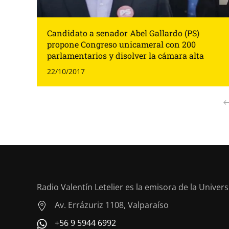
Candidato a senador Abel Gallardo (PS)
propone Congreso unicameral con 200
parlamentarios y disolver la cámara alta
22/10/2017
Radio Valentín Letelier es la emisora de la Univer
Av. Errázuriz 1108, Valparaíso
+56 9 5944 6992