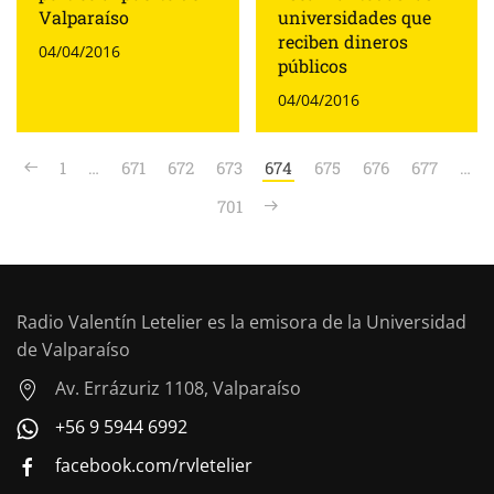
Valparaíso
universidades que
reciben dineros
04/04/2016
públicos
04/04/2016
1
…
671
672
673
674
675
676
677
…
701
Radio Valentín Letelier es la emisora de la Universidad
de Valparaíso
Av. Errázuriz 1108, Valparaíso
+56 9 5944 6992
facebook.com/rvletelier