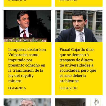
Longueira declaró en
Fiscal Gajardo dice
Valparaíso como
que se demostró
imputado por
traspaso de dinero
presunto cohecho en
de universidades a
la tramitación de la
sociedades, pero que
ley del royalty
el caso debería
minero
archivarse
06/04/2016
06/04/2016