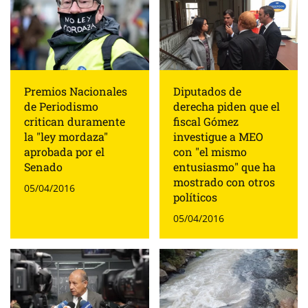
Premios Nacionales
Diputados de
de Periodismo
derecha piden que el
critican duramente
fiscal Gómez
la "ley mordaza"
investigue a MEO
aprobada por el
con "el mismo
Senado
entusiasmo" que ha
mostrado con otros
05/04/2016
políticos
05/04/2016