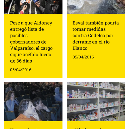
Pese a que Aldoney
Esval también podría
entregó lista de
tomar medidas
posibles
contra Codelco por
gobernadores de
derrame en el río
Valparaíso, el cargo
Blanco
sigue acéfalo luego
05/04/2016
de 36 días
05/04/2016