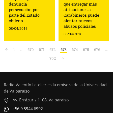
denuncia
que entregar más
persecución por
atribuciones a
parte del Estado
Carabineros puede
chileno
alentar nuevos
abusos policiales
08/04/2016
08/04/2016
1
…
670
671
672
673
674
675
676
…
702
Radio Valentín Letelier es la emisora de la Universidad
de Valparaíso
Av. Errázuriz 1108, Valparaíso
+56 9 5944 6992