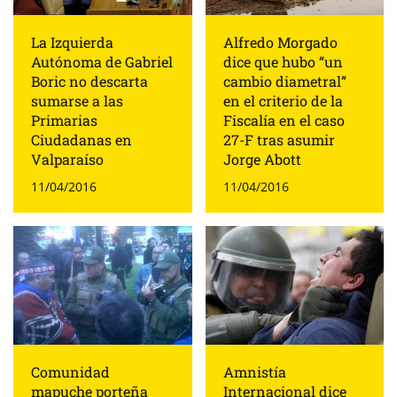
La Izquierda
Alfredo Morgado
Autónoma de Gabriel
dice que hubo “un
Boric no descarta
cambio diametral”
sumarse a las
en el criterio de la
Primarias
Fiscalía en el caso
Ciudadanas en
27-F tras asumir
Valparaíso
Jorge Abott
11/04/2016
11/04/2016
Comunidad
Amnistía
mapuche porteña
Internacional dice