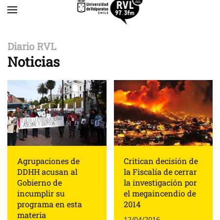
Skip to main content
Diario RVL
Noticias
Agrupaciones de
Critican decisión de
DDHH acusan al
la Fiscalía de cerrar
Gobierno de
la investigación por
incumplir su
el megaincendio de
programa en esta
2014
materia
12/04/2016