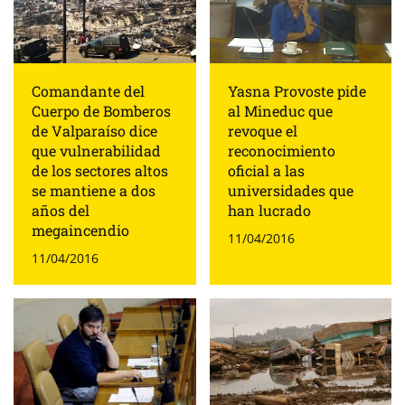
Comandante del
Yasna Provoste pide
Cuerpo de Bomberos
al Mineduc que
de Valparaíso dice
revoque el
que vulnerabilidad
reconocimiento
de los sectores altos
oficial a las
se mantiene a dos
universidades que
años del
han lucrado
megaincendio
11/04/2016
11/04/2016