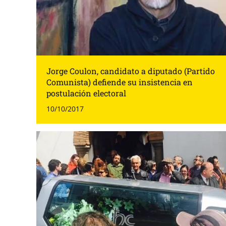
Jorge Coulon, candidato a diputado (Partido
Comunista) defiende su insistencia en
postulación electoral
10/10/2017