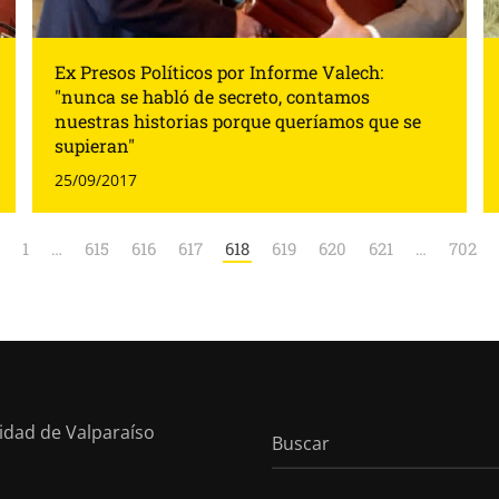
Ex Presos Políticos por Informe Valech:
"nunca se habló de secreto, contamos
nuestras historias porque queríamos que se
supieran"
25/09/2017
1
…
615
616
617
618
619
620
621
…
702
sidad de Valparaíso