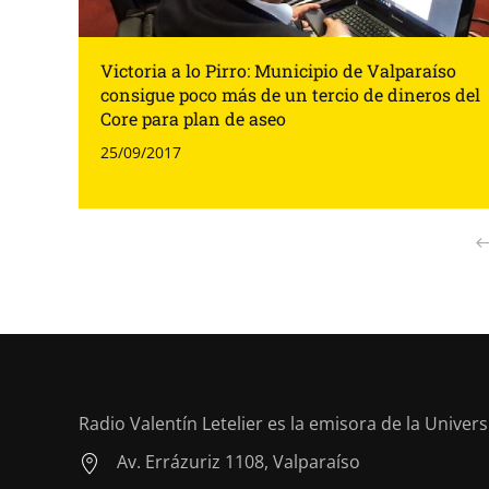
Victoria a lo Pirro: Municipio de Valparaíso
consigue poco más de un tercio de dineros del
Core para plan de aseo
25/09/2017
Radio Valentín Letelier es la emisora de la Univer
Av. Errázuriz 1108, Valparaíso