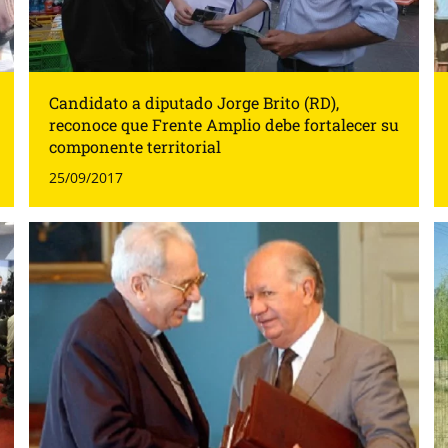
Candidato a diputado Jorge Brito (RD),
reconoce que Frente Amplio debe fortalecer su
componente territorial
25/09/2017