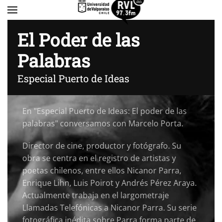
Skip to main content
El Poder de las
Palabras
Marcelo Porta
Especial Puerto de Ideas
6/11/2025
En "Especial Puerto de Ideas: El poder de las
palabras" conversamos con Marcelo Porta.
Director de cine, productor y fotógrafo. Su
obra se centra en el registro de artistas y
poetas chilenos, entre ellos Nicanor Parra,
Enrique Lihn, Luis Poirot y Andrés Pérez Araya.
Actualmente trabaja en el largometraje
Llamadas Telefónicas a Nicanor Parra. Su serie
fotográfica inédita sobre Parra forma parte de