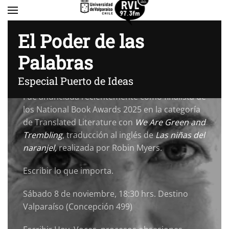
y
Perfil
(2024). Traducida a quince lenguas, la
obra de Cabezón Cámara revisita la tradición
Skip to main content
El Poder de las
argentina con una mirada crítica y
contemporánea, explorando temas como la
Palabras
marginación y la resistencia frente a los
sistemas represivos.
Especial Puerto de Ideas
Fue anunciada recientemente como finalista de
los National Book Awards 2025 en la categoría
de Translated Literature con
We Are Green and
Trembling
, traducción al inglés de
Las niñas del
naranjel,
realizada por Robin Myers.
Escribir lo que importa.
Sábado 8 de noviembre, 18:30 hrs. Destino
Valparaíso (Concepción 499)