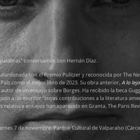
as palabras" conversamos con Hernán Díaz.
galardonada con el Premio Pulitzer y reconocida por The N
l País como el mejor libro de 2023. Su obra anterior,
A lo lej
 autor de un ensayo sobre Borges. Ha recibido la beca Gug
ado a un escritor “cuyas contribuciones a la literatura a
us relatos y ensayos han aparecido en Granta, The Paris Re
nes 7 de noviembre. Parque Cultural de Valparaíso (Cárce