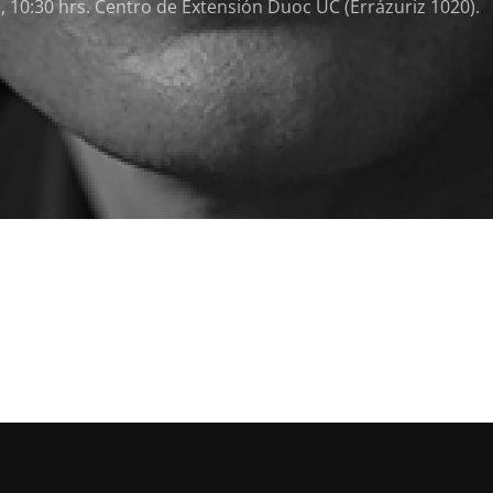
10:30 hrs. Centro de Extensión Duoc UC (Errázuriz 1020).