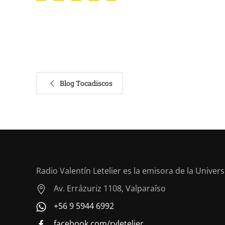
Blog Tocadiscos
Radio Valentín Letelier es la emisora de la Univer
Av. Errázuriz 1108, Valparaíso
+56 9 5944 6992
facebook.com/rvletelier