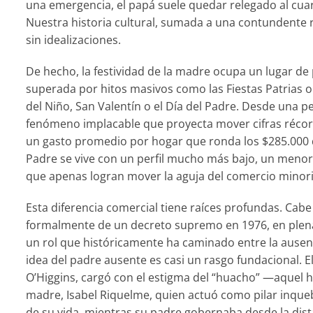
una emergencia, el papá suele quedar relegado al cuart
Nuestra historia cultural, sumada a una contundente r
sin idealizaciones.
De hecho, la festividad de la madre ocupa un lugar de p
superada por hitos masivos como las Fiestas Patrias o
del Niño, San Valentín o el Día del Padre. Desde una p
fenómeno implacable que proyecta mover cifras récor
un gasto promedio por hogar que ronda los $285.000 d
Padre se vive con un perfil mucho más bajo, un men
que apenas logran mover la aguja del comercio minori
Esta diferencia comercial tiene raíces profundas. Cabe
formalmente de un decreto supremo en 1976, en plena d
un rol que históricamente ha caminado entre la ausenci
idea del padre ausente es casi un rasgo fundacional. E
O’Higgins, cargó con el estigma del “huacho” —aquel h
madre, Isabel Riquelme, quien actuó como pilar inquebr
de su vida, mientras su padre gobernaba desde la dista