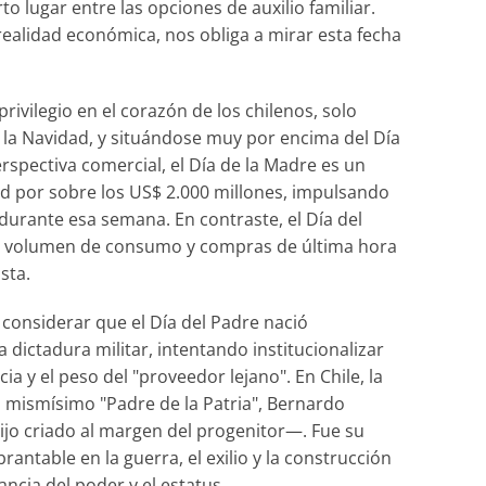
o lugar entre las opciones de auxilio familiar.
ealidad económica, nos obliga a mirar esta fecha
rivilegio en el corazón de los chilenos, solo
 la Navidad, y situándose muy por encima del Día
erspectiva comercial, el Día de la Madre es un
d por sobre los US$ 2.000 millones, impulsando
urante esa semana. En contraste, el Día del
or volumen de consumo y compras de última hora
sta.
 considerar que el Día del Padre nació
ictadura militar, intentando institucionalizar
a y el peso del "proveedor lejano". En Chile, la
l mismísimo "Padre de la Patria", Bernardo
ijo criado al margen del progenitor—. Fue su
antable en la guerra, el exilio y la construcción
ncia del poder y el estatus.