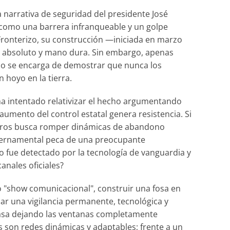
la narrativa de seguridad del presidente José
como una barrera infranqueable y un golpe
o Fronterizo, su construcción —iniciada en marzo
l absoluto y mano dura. Sin embargo, apenas
ico se encarga de demostrar que nunca los
 hoyo en la tierra.
ha intentado relativizar el hecho argumentando
aumento del control estatal genera resistencia. Si
bineros busca romper dinámicas de abandono
gubernamental peca de una preocupante
o fue detectado por la tecnología de vanguardia y
anales oficiales?
o "show comunicacional", construir una fosa en
zar una vigilancia permanente, tecnológica y
a casa dejando las ventanas completamente
es son redes dinámicas y adaptables; frente a un