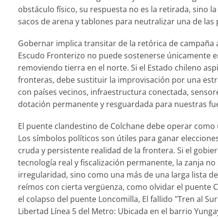
obstáculo físico, su respuesta no es la retirada, sino 
sacos de arena y tablones para neutralizar una de las
Gobernar implica transitar de la retórica de campaña a 
Escudo Fronterizo no puede sostenerse únicamente en
removiendo tierra en el norte. Si el Estado chileno as
fronteras, debe sustituir la improvisación por una estra
con países vecinos, infraestructura conectada, sensore
dotación permanente y resguardada para nuestras fuer
El puente clandestino de Colchane debe operar como 
Los símbolos políticos son útiles para ganar eleccione
cruda y persistente realidad de la frontera. Si el gob
tecnología real y fiscalización permanente, la zanja n
irregularidad, sino como una más de una larga lista de
reímos con cierta vergüenza, como olvidar el puente C
el colapso del puente Loncomilla, El fallido "Tren al S
Libertad Línea 5 del Metro: Ubicada en el barrio Yung