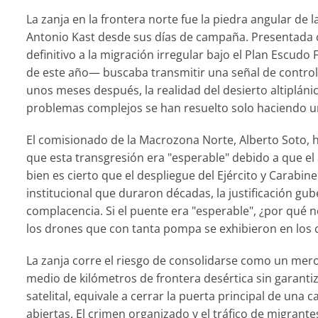
La zanja en la frontera norte fue la piedra angular de 
Antonio Kast desde sus días de campaña. Presentada 
definitivo a la migración irregular bajo el Plan Escud
de este año— buscaba transmitir una señal de contro
unos meses después, la realidad del desierto altiplán
problemas complejos se han resuelto solo haciendo un
El comisionado de la Macrozona Norte, Alberto Soto, 
que esta transgresión era "esperable" debido a que el 
bien es cierto que el despliegue del Ejército y Cara
institucional que duraron décadas, la justificación 
complacencia. Si el puente era "esperable", ¿por qué n
los drones que con tanta pompa se exhibieron en los c
La zanja corre el riesgo de consolidarse como un mer
medio de kilómetros de frontera desértica sin garanti
satelital, equivale a cerrar la puerta principal de un
abiertas. El crimen organizado y el tráfico de migrant