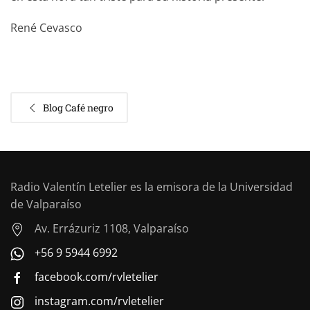
René Cevasco
Blog Café negro
Radio Valentín Letelier es la emisora de la Universidad
de Valparaíso
Av. Errázuriz 1108, Valparaíso
+56 9 5944 6992
facebook.com/rvletelier
instagram.com/rvletelier