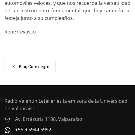
automóviles veloces, y que nos recuerda la versatilidad
de un instrumento fundamental que hoy también se
festeja junto a su cumpleaños.
René Cevasco
Blog Café negro
Radio Valentín Letelier es la emisora de la Universidad
de Valparaíso
Av. Errázuriz 1108, Valparaíso
+56 9 5944 6992