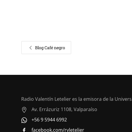
Blog Café negro
Radio Valentín Letelier es la emisora de la Univer
Av. Errázuriz 1108, Valparaíso
+56 9 5944 6992
facebook.com/rvletelier