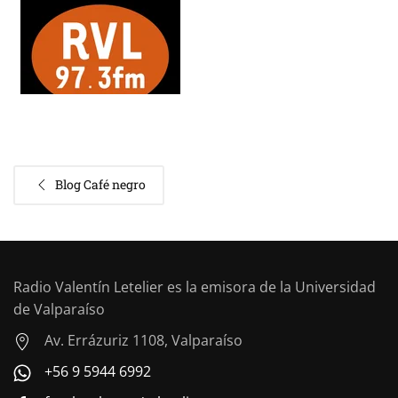
Blog Café negro
Radio Valentín Letelier es la emisora de la Universidad
de Valparaíso
Av. Errázuriz 1108, Valparaíso
+56 9 5944 6992