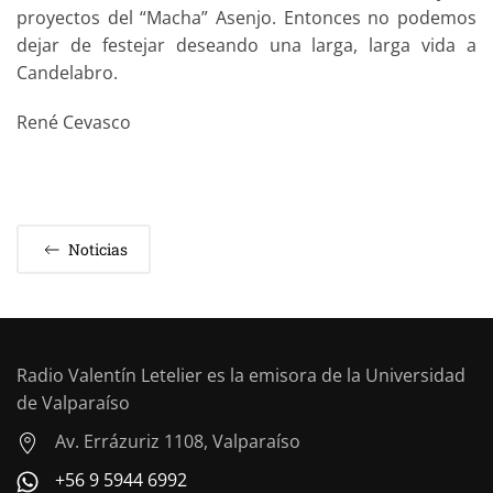
proyectos del “Macha” Asenjo. Entonces no podemos
dejar de festejar deseando una larga, larga vida a
Candelabro.
René Cevasco
Noticias
Radio Valentín Letelier es la emisora de la Universidad
de Valparaíso
Av. Errázuriz 1108, Valparaíso
+56 9 5944 6992