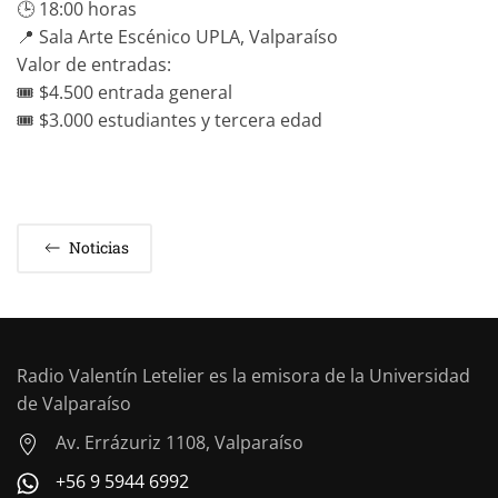
🕒 18:00 horas
📍 Sala Arte Escénico UPLA, Valparaíso
Valor de entradas:
🎟️ $4.500 entrada general
🎟️ $3.000 estudiantes y tercera edad
Noticias
Radio Valentín Letelier es la emisora de la Universidad
de Valparaíso
Av. Errázuriz 1108, Valparaíso
+56 9 5944 6992