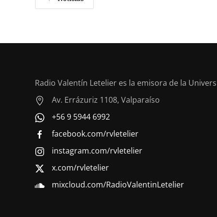
Radio Valentín Letelier es la emisora de la Univer
Av. Errázuriz 1108, Valparaíso
+56 9 5944 6992
facebook.com/rvletelier
instagram.com/rvletelier
x.com/rvletelier
mixcloud.com/RadioValentinLetelier