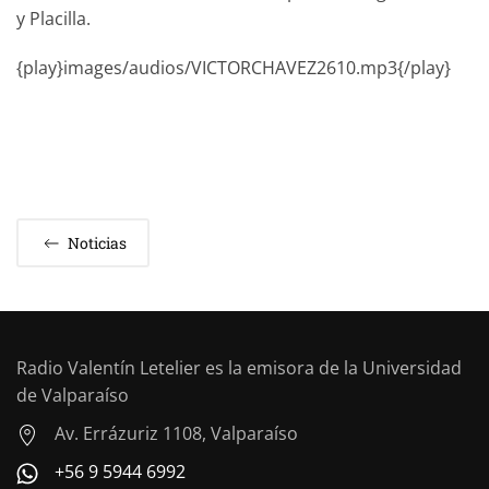
y Placilla.
{play}images/audios/VICTORCHAVEZ2610.mp3{/play}
Noticias
Radio Valentín Letelier es la emisora de la Universidad
de Valparaíso
Av. Errázuriz 1108, Valparaíso
+56 9 5944 6992