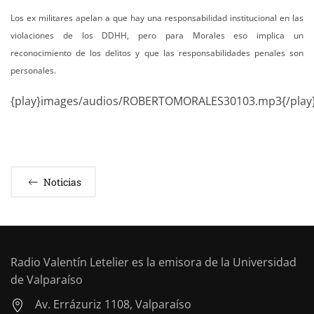
Los ex militares apelan a que hay una responsabilidad institucional en las
violaciones de los DDHH, pero para Morales eso implica un
reconocimiento de los delitos y que las responsabilidades penales son
personales.
{play}images/audios/ROBERTOMORALES30103.mp3{/play
Noticias
Radio Valentín Letelier es la emisora de la Universidad
de Valparaíso
Av. Errázuriz 1108, Valparaíso