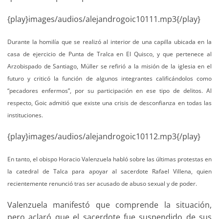
{play}images/audios/alejandrogoic10111.mp3{/play}
Durante la homilía que se realizó al interior de una capilla ubicada en la
casa de ejercicio de Punta de Tralca en El Quisco, y que pertenece al
Arzobispado de Santiago, Müller se refirió a la misión de la iglesia en el
futuro y criticó la función de algunos integrantes calificándolos como
“pecadores enfermos”, por su participación en ese tipo de delitos. Al
respecto, Goic admitió que existe una crisis de desconfianza en todas las
instituciones.
{play}images/audios/alejandrogoic10112.mp3{/play}
En tanto, el obispo Horacio Valenzuela
habló sobre las últimas protestas en
la catedral de Talca para apoyar al sacerdote Rafael Villena, quien
recientemente renunció tras ser acusado de abuso sexual y de poder.
Valenzuela manifestó que comprende la situación,
pero aclaró que el sacerdote fue suspendido de sus