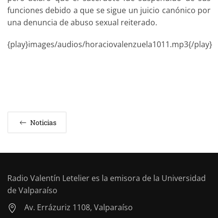
funciones debido a que se sigue un juicio canónico por
una denuncia de abuso sexual reiterado.
{play}images/audios/horaciovalenzuela1011.mp3{/play}
Noticias
Radio Valentín Letelier es la emisora de la Universidad
de Valparaíso
Av. Errázuriz 1108, Valparaíso