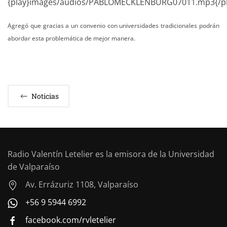
{play}images/audios/PABLOMECKLENBURG07011.mp3{/pl
Agregó que gracias a un convenio con universidades tradicionales podrán
abordar esta problemática de mejor manera.
Noticias
Radio Valentín Letelier es la emisora de la Universidad
de Valparaíso
Av. Errázuriz 1108, Valparaíso
+56 9 5944 6992
facebook.com/rvletelier