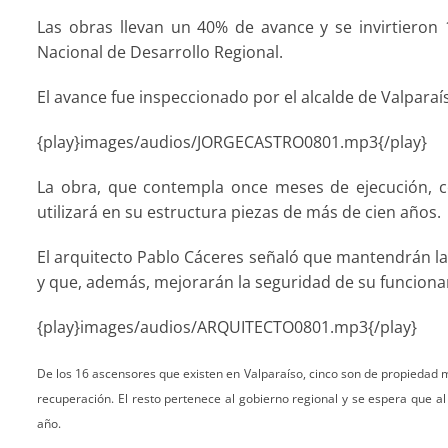
Las obras llevan un 40% de avance y se invirtieron
Nacional de Desarrollo Regional.
El avance fue inspeccionado por el alcalde de Valparaís
{play}images/audios/JORGECASTRO0801.mp3{/play}
La obra, que contempla once meses de ejecución, co
utilizará en su estructura piezas de más de cien años.
El arquitecto Pablo Cáceres señaló que mantendrán la e
y que, además, mejorarán la seguridad de su funcion
{play}images/audios/ARQUITECTO0801.mp3{/play}
De los 16 ascensores que existen en Valparaíso, cinco son de propiedad mun
recuperación. El resto pertenece al gobierno regional y se espera que al
año.