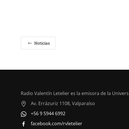
Noticias
Radio Valentín Letelier es la emisora de la Univer
Av. Errázuriz 1108, Valparaíso
+56 9 5944 6992
facebook.com/rvletelier