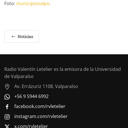
Foto:
municipiovalpo
.
Noticias
Radio Valentín Letelier es la emisora de la Universidad
de Valparaíso
Av. Errázuriz 1108, Valparaíso
+56 9 5944 6992
facebook.com/rvletelier
instagram.com/rvletelier
x.com/rvletelier