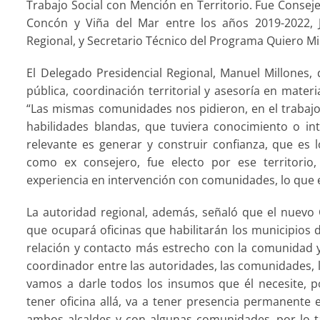
Trabajo Social con Mención en Territorio. Fue Consej
Concón y Viña del Mar entre los años 2019-2022, J
Regional, y Secretario Técnico del Programa Quiero Mi 
El Delegado Presidencial Regional, Manuel Millones, 
pública, coordinación territorial y asesoría en mater
“Las mismas comunidades nos pidieron, en el trabajo
habilidades blandas, que tuviera conocimiento o i
relevante es generar y construir confianza, que es l
como ex consejero, fue electo por ese territorio
experiencia en intervención con comunidades, lo que
La autoridad regional, además, señaló que el nuevo 
que ocupará oficinas que habilitarán los municipios 
relación y contacto más estrecho con la comunidad y 
coordinador entre las autoridades, las comunidades, 
vamos a darle todos los insumos que él necesite, p
tener oficina allá, va a tener presencia permanente 
ambos alcaldes y con algunas comunidades, por lo t