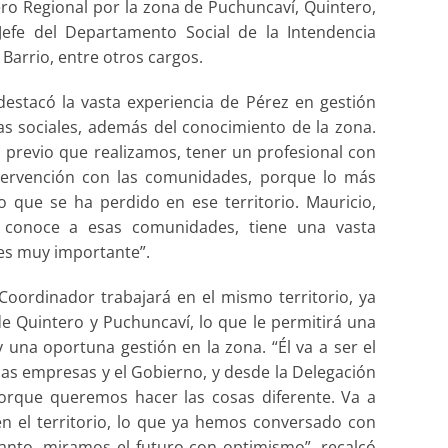
ero Regional por la zona de Puchuncaví, Quintero,
efe del Departamento Social de la Intendencia
Barrio, entre otros cargos.
destacó la vasta experiencia de Pérez en gestión
ias sociales, además del conocimiento de la zona.
 previo que realizamos, tener un profesional con
ntervención con las comunidades, porque lo más
o que se ha perdido en ese territorio. Mauricio,
, conoce a esas comunidades, tiene una vasta
 es muy importante”.
Coordinador trabajará en el mismo territorio, ya
de Quintero y Puchuncaví, lo que le permitirá una
una oportuna gestión en la zona. “Él va a ser el
las empresas y el Gobierno, y desde la Delegación
orque queremos hacer las cosas diferente. Va a
en el territorio, lo que ya hemos conversado con
anto, miramos el futuro con optimismo”, recalcó