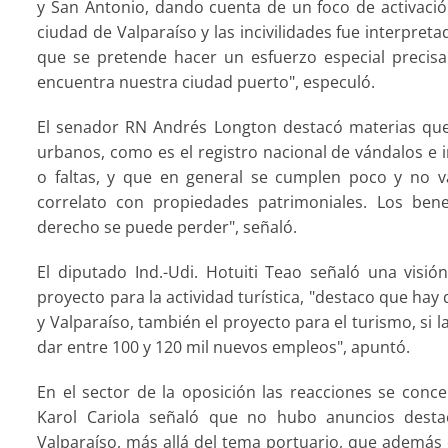
y San Antonio, dando cuenta de un foco de activació
ciudad de Valparaíso y las incivilidades fue interpret
que se pretende hacer un esfuerzo especial precis
encuentra nuestra ciudad puerto", especuló.
El senador RN Andrés Longton destacó materias que 
urbanos, como es el registro nacional de vándalos e 
o faltas, y que en general se cumplen poco y no 
correlato con propiedades patrimoniales. Los ben
derecho se puede perder", señaló.
El diputado Ind.-Udi. Hotuiti Teao señaló una visi
proyecto para la actividad turística, "destaco que ha
y Valparaíso, también el proyecto para el turismo, si l
dar entre 100 y 120 mil nuevos empleos", apuntó.
En el sector de la oposición las reacciones se conc
Karol Cariola señaló que no hubo anuncios dest
Valparaíso, más allá del tema portuario, que además