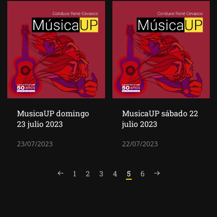
MusicaUP domingo
MusicaUP sábado 22
23 julio 2023
julio 2023
23/07/2023
22/07/2023
1
2
3
4
5
6