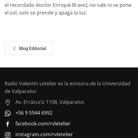
el recordado doctor Enrique Bravo), no sale ni se pone
el sol, solo se prende y apaga la luz.
Blog Editorial
Radio Valentín Letelier es la emisora de la Universidad
de Valparaíso
Av. Errázuriz 1108, Valparaíso
+56 9 5944 6992
facebook.com/rvletelier
instagram.com/rvletelier